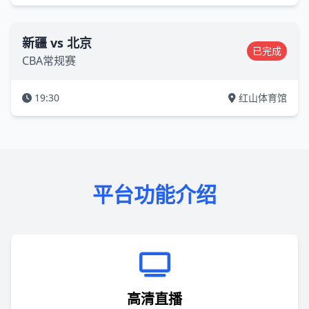
新疆 vs 北京
已完成
CBA常规赛
19:30
红山体育馆
平台功能介绍
高清直播