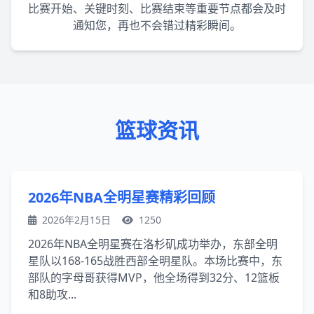
比赛开始、关键时刻、比赛结束等重要节点都会及时
通知您，再也不会错过精彩瞬间。
篮球资讯
2026年NBA全明星赛精彩回顾
2026年2月15日
1250
2026年NBA全明星赛在洛杉矶成功举办，东部全明
星队以168-165战胜西部全明星队。本场比赛中，东
部队的字母哥获得MVP，他全场得到32分、12篮板
和8助攻...