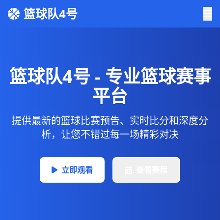
篮球队4号
篮球队4号 - 专业篮球赛事
平台
提供最新的篮球比赛预告、实时比分和深度分
析，让您不错过每一场精彩对决
立即观看
查看赛程