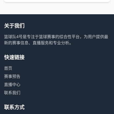
关于我们
篮球队4号是专注于篮球赛事的综合性平台，为用户提供最
新的赛事信息、直播服务和专业分析。
快速链接
首页
赛事预告
直播中心
联系我们
联系方式